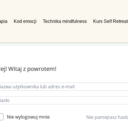
apia
Kod emocji
Technika mindfulness
Kurs Self Retreat
ej! Witaj z powrotem!
Nie wylogowuj mnie
Nie pamiętasz hasł