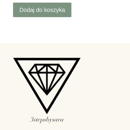
ilość
3
Dodaj do koszyka
STEPS
BY
SARA
–
E-
BOOK