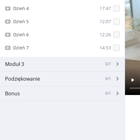
Dzień 4
17:47
Dzień 5
12:07
Dzień 6
12:26
Konieczne
Te pliki cookie
Dzień 7
14:53
nie są
opcjonalne. Są
Moduł 3
0/7
one potrzebne
do
funkcjonowania
Podziękowanie
0/1
strony
internetowej.
Bonus
0/1