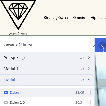
×
Strona główna
O mnie
Hipnoter
Zawartość kursu
Początek
0/1
Moduł 1
0/5
Moduł 2
0/6
Dzień 1
33:05
Dzień 2-3
20:31