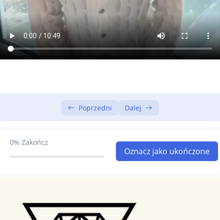
Poprzedni
Dalej
0%
Zakończ
Oznacz jako ukończone